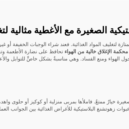
يكية الصغيرة مع الأغطية مثالية لتغ
تازة لتغليف المواد الغذائية. فعند شراء الوجبات الخفيفة أو غي
حكمة الإغلاق خالية من الهواء
تحافظ على نضارة الأطعمة وتحمي
خول الهواء ومنع الفساد. وهي مناسبةٌ بشكل خاصٍّ للتوابل وال
لصغيرة خيارٌ ممتعٌ. فاملأها بمربى منزلية أو كوكيز أو حلوى واهد
وات زهوتشنغ البلاستيكية للأغراض الغذائية بين الجوانب العملي