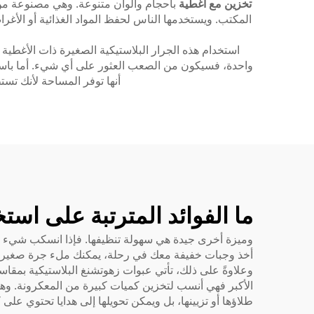
تخزين مع أغطية
بأحجام وألوان متنوعة. وهي مصنوعة من 
المكتب. ويستخدمها الناس لحفظ المواد الغذائية أو الأغر
استخدام هذه الجرار البلاستيكية الصغيرة ذات الأغطية ل
واحدة، فسيكون من الصعب العثور على أي شيء. أما باستخ
أنها توفر المساحة لأنك تس
ما الفوائد المترتبة على است
وميزة أخرى جيدة هي سهولة تنظيفها. فإذا انسكب شيء ما دا
أخذ وجبات خفيفة معك في رحلة، يمكنك ملء جرة صغيرة با
وعلاوةً على ذلك، تأتي عبوات زهوتشنغ البلاستيكية بمقاسات
الأكبر فهي أنسب لتخزين كميات كبيرة من المعكرونة. وهذا
طلاؤها أو تزيينها، بل ويمكن تحويلها إلى هدايا تحتوي على 