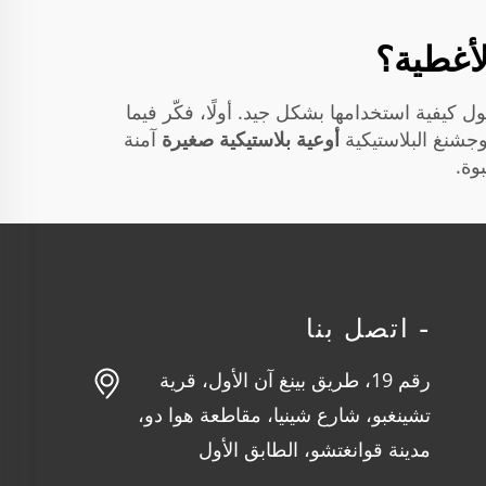
لأغطية؟
كيفية استخدامها بشكل جيد. أولًا، فكّر فيما
شوجشنغ البلاستيكية
أوعية بلاستيكية صغيرة
آمنة
وة.
- اتصل بنا
رقم 19، طريق بينغ آن الأول، قرية
تشينغبو، شارع شينيا، مقاطعة هوا دو،
مدينة قوانغتشو، الطابق الأول