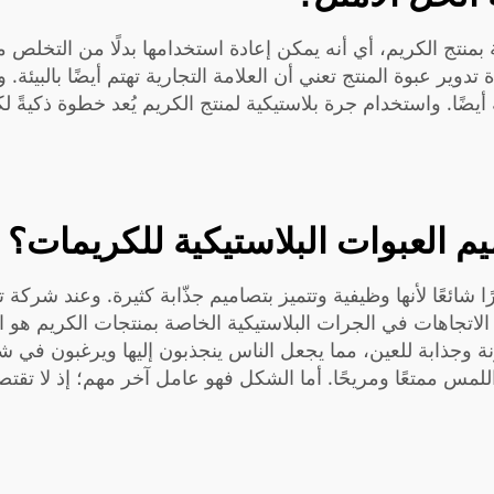
ة بمنتج الكريم، أي أنه يمكن إعادة استخدامها بدلًا من التخلص م
ة تدوير عبوة المنتج تعني أن العلامة التجارية تهتم أيضًا بالبي
يضًا. واستخدام جرة بلاستيكية لمنتج الكريم يُعد خطوة ذكيةً لكلٍ
م العبوات البلاستيكية للكريمات؟
ًا شائعًا لأنها وظيفية وتتميز بتصاميم جذّابة كثيرة. وعند شر
تجاهات في الجرات البلاستيكية الخاصة بمنتجات الكريم هو الت
لونة وجذابة للعين، مما يجعل الناس ينجذبون إليها ويرغبون في
 اللمس ممتعًا ومريحًا. أما الشكل فهو عامل آخر مهم؛ إذ لا 