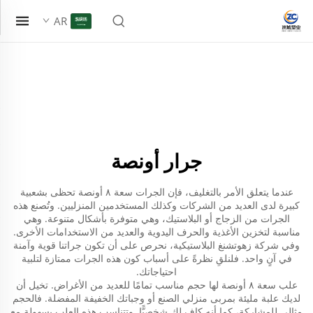
AR
جرار أونصة
عندما يتعلق الأمر بالتغليف، فإن الجرات سعة ٨ أونصة تحظى بشعبية
كبيرة لدى العديد من الشركات وكذلك المستخدمين المنزليين. وتُصنع هذه
الجرات من الزجاج أو البلاستيك، وهي متوفرة بأشكال متنوعة. وهي
مناسبة لتخزين الأغذية والحرف اليدوية والعديد من الاستخدامات الأخرى.
وفي شركة زهوتشنغ البلاستيكية، نحرص على أن تكون جراتنا قوية وآمنة
في آنٍ واحد. فلنلقِ نظرةً على أسباب كون هذه الجرات ممتازة لتلبية
احتياجاتك.
علب سعة ٨ أونصة لها حجم مناسب تمامًا للعديد من الأغراض. تخيل أن
لديك علبة مليئة بمربى منزلي الصنع أو وجباتك الخفيفة المفضلة. فالحجم
مثالي للمشاركة، كما أنه كافٍ لك شخصيًّا. وتتناسب هذه العلب بسهولة مع