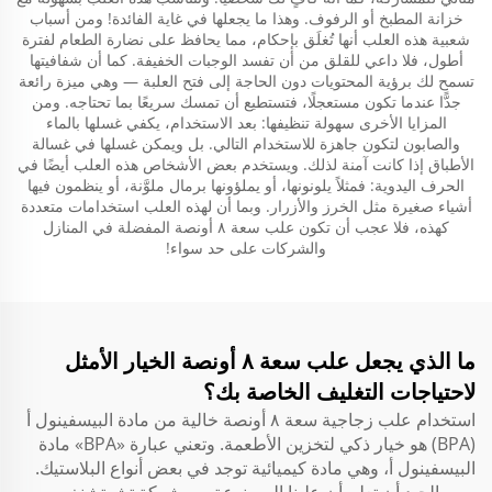
خزانة المطبخ أو الرفوف. وهذا ما يجعلها في غاية الفائدة! ومن أسباب
شعبية هذه العلب أنها تُغلَق بإحكام، مما يحافظ على نضارة الطعام لفترة
أطول، فلا داعي للقلق من أن تفسد الوجبات الخفيفة. كما أن شفافيتها
تسمح لك برؤية المحتويات دون الحاجة إلى فتح العلبة — وهي ميزة رائعة
جدًّا عندما تكون مستعجلًا، فتستطيع أن تمسك سريعًا بما تحتاجه. ومن
المزايا الأخرى سهولة تنظيفها: بعد الاستخدام، يكفي غسلها بالماء
والصابون لتكون جاهزة للاستخدام التالي. بل ويمكن غسلها في غسالة
الأطباق إذا كانت آمنة لذلك. ويستخدم بعض الأشخاص هذه العلب أيضًا في
الحرف اليدوية: فمثلاً يلونونها، أو يملؤونها برمال ملوَّنة، أو ينظمون فيها
أشياء صغيرة مثل الخرز والأزرار. وبما أن لهذه العلب استخدامات متعددة
كهذه، فلا عجب أن تكون علب سعة ٨ أونصة المفضلة في المنازل
والشركات على حد سواء!
ما الذي يجعل علب سعة ٨ أونصة الخيار الأمثل
لاحتياجات التغليف الخاصة بك؟
استخدام علب زجاجية سعة ٨ أونصة خالية من مادة البيسفينول أ
(BPA) هو خيار ذكي لتخزين الأطعمة. وتعني عبارة «BPA» مادة
البيسفينول أ، وهي مادة كيميائية توجد في بعض أنواع البلاستيك.