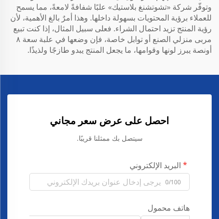
وتوفّر شركة «تشوتشنغ بلاستيك» علبًا شفافةً لامعةً، مما يسمح
للعملاء برؤية المحتويات بسهولة داخلها. وهذا أمرٌ بالغ الأهمية، لأن
رؤية المنتج تزيد احتمال الشراء. فعلى سبيل المثال، إذا كنت تبيع
مربى منزلي الصنع أو توابل خاصة، فإن وضعها في علبة سعة ٨
أونصة يبرز لونها وقوامها، ما يجعل المنتج يبدو طازجًا ولذيذًا.
احصل على عرض سعر مجاني
سيتصل بك ممثلنا قريبًا.
البريد الإلكتروني
0/100
هاتف محمول