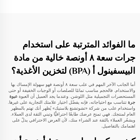
ما الفوائد المترتبة على استخدام
جرات سعة ٨ أونصة خالية من مادة
البيسفينول أ (BPA) لتخزين الأغذية؟
أما الجانب الآخر المهم في علب سعة ٨ أونصة فهو سهولة الإمساك بها
والاستخدام. فالحجم مناسب تمامًا للصلصات أو الوجبات الخفيفة أو حتى
المستحضرات التجميلية مثل اللوشن. وعندما يجد العميل أن العبوة
عبوة
جرة
تتناسب مع احتياجاته، فإنه يفضّل اختيار علامتك التجارية على غيرها.
واستخدام علب من شركة «تشوتشنغ بلاستيك» يُظهر أنك تهتم بالمظهر
العام لمنتجك. فهي تمنح عرضك طابعًا احترافيًّا وتبني الثقة لدى العملاء.
ويشعُر العملاء بالثقة عند الشراء منك، لأن العرض الاحترافي يدلّ على
اهتمامك بالتفاصيل.