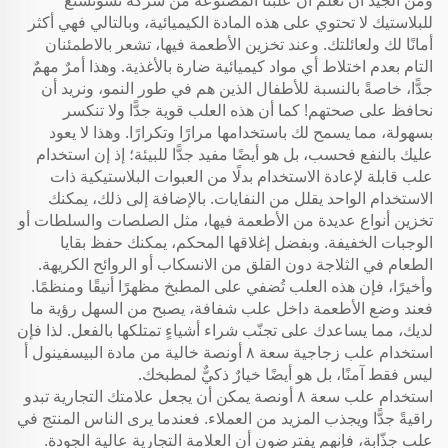
ومن الجيد أن تعلم أن علبنا المصنوعة من شركة تشوتشنغ
للبلاستيك لا تحتوي على هذه المادة الكيميائية، وبالتالي فهي أكثر
أمانًا لك ولعائلتك. وعند تخزين الأطعمة فيها، تشعر بالاطمئنان
التام بعدم اختلاط أي مواد كيميائية ضارة بالأغذية. وهذا أمرٌ مهمٌ
جدًّا، خاصةً بالنسبة للأطفال الذين هم في طور النمو، ونريد أن
نحافظ على صحتهم! كما أن هذه العلب قوية جدًّا ولا تنكسر
بسهولة، مما يسمح لك باستخدامها مرارًا وتكرارًا. وهذا لا يعود
عليك بالنفع فحسب، بل هو أيضًا مفيد جدًّا للبيئة؛ إذ إن استخدام
علب قابلة لإعادة الاستخدام بدلًا من العبوات البلاستيكية ذات
الاستخدام الواحد يقلل من النفايات. بالإضافة إلى ذلك، يمكنك
تخزين أنواع عديدة من الأطعمة فيها، مثل الصلصات والسلطات أو
الوجبات الخفيفة. وبفضل إغلاقها المحكم، يمكنك حفظ بقايا
الطعام في الثلاجة دون القلق من الانسكاب أو الروائح الكريهة.
وأخيرًا، فإن هذه العلب تُضفي على المطبخ مظهرًا أنيقًا ومنظمًا.
فعند وضع الأطعمة داخل علب شفافة، يصبح من السهل رؤية ما
لديك، مما يساعدك على تجنّب شراء أشياءٍ تمتلكها بالفعل. لذا فإن
استخدام علب زجاجية سعة ٨ أونصة خالية من مادة البيسفينول أ
ليس فقط آمنًا، بل هو أيضًا خيارٌ ذكيٌّ لمطبخك.
استخدام علب سعة ٨ أونصة يمكن أن يجعل علامتك التجارية تبدو
راقيةً جدًّا ويجذب المزيد من العملاء. فعندما يرى الناس المنتج في
علب جذّابة، فإنهم يفترضون أن العلامة التجارية عالية الجودة.