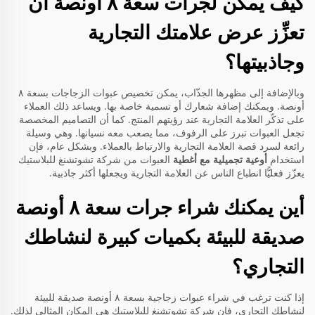
كيف يمكن لجرات سعة ٨ أونصة أن
تعزِّز عرض علامتك التجارية
وجاذبيتها؟
وبالإضافة إلى مظهرها الجذّاب، يمكن تخصيص عبوات الزجاجات بسعة ٨
أونصة. ويمكنك إضافة شعارك أو تسمية خاصة بها. ويساعد ذلك العملاء
على تذكّر العلامة التجارية عند رؤيتهم المنتج. كما أن التصاميم المخصصة
تجعل العبوات تبرز على الرفوف، مما يصعب معه نسيانها. وهي وسيلة
رائعة لسرد قصة العلامة التجارية والارتباط بالعملاء. وبشكل عام، فإن
استخدام
أوعية تجميلية مع أغطية
العبوات من شركة تشوتشنغ للبلاستيك
يعزّز فعليًّا انطباع الناس عن العلامة التجارية ويجعلها أكثر جاذبية.
أين يمكنك شراء جرات سعة ٨ أونصة
صديقة للبيئة بكميات كبيرة لنشاطك
التجاري؟
إذا كنت ترغب في شراء عبوات زجاجية بسعة ٨ أونصة صديقة للبيئة
لنشاطك التجاري، فإن شركة تشوتشنغ للبلاستيك هي المكان المثالي لذلك.