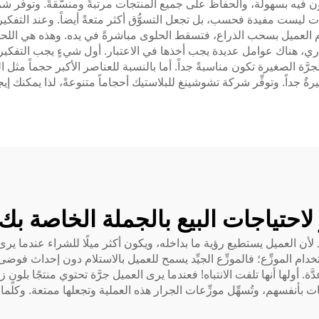
ن فيه بسهولة، والحفاظ على جميع المنتجات مرتبةً ومنسَّقةً. وتوفِّر شر
ت ليست مفيدة فحسب، بل تجعل التسوُّق أكثر متعةً أيضاً. وعند التفكير 
قوم العميل بسحب الذراع، فتسقط الحلوى مباشرةً في يده. وهذه هي الل
ي، هناك عوامل عديدة يجب أخذها في الاعتبار. أول شيءٍ يجب التفكير في
َّة الصغيرة تكون مناسبةً جداً. أما بالنسبة للعناصر الأكبر حجماً مثل
كبيرةٌ جداً. وتوفِّر شركة تشوشينغ للبلاستيك أحجاماً متنوعةً، لذا يمكنك 
لاحتياجات البيع بالجملة الخاصة بك
لأن العميل يستطيع رؤية ما بداخله، ويكون أكثر ميلًا للشراء عندما ي
خدام الموزِّع؛ فالموزِّع الجيِّد يسمح للعميل بالاستلام دون إحداث فوضى
 أولها أنها تلفت الانتباه! فعندما يرى العميل جرَّة تحتوي منتجًا بلونٍ
ات بأنفسهم، وتُسهِّل موزِّعات الجرار هذه العملية وتجعلها ممتعة. وكلم