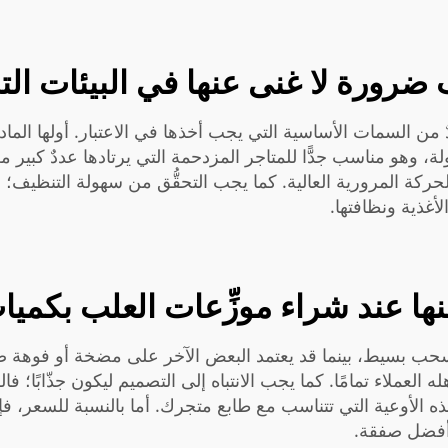
 ضرورة لا غنى عنها في البيئات الت
ٌ من السمات الأساسية التي يجب أخذها في الاعتبار. أولها الم
 وهو مناسب جدًّا للمتاجر المزدحمة التي يرتادها عددٌ كبير من ا
الحركة المرورية العالية. كما يجب التحقُّق من سهولة التنظيف؛ 
لأغذية ونظافتها.
ا عند شراء موزِّعات العلب بكميا
ب بسيط، بينما قد يعتمد البعض الآخر على مضخة أو فوهة صب
له العملاء تمامًا. كما يجب الانتباه إلى التصميم ليكون جذّابًا؛
الأوعية التي تتناسب مع طابع متجرك. أما بالنسبة للسعر، فإن
أفضل صفقة.