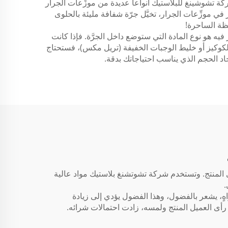
كة تشوشينغ للبلاستيك أنواعاً عديدة من موزِّعات الجرار
في موزِّعات الجرار، تخيَّل جرّة شفافة مليئة بالحلوى
حظة الساحرة!
ه هو نوع المادة التي ستوضع داخل الجرَّة. فإذا كانت
 الكوكيز أو خليط الوجبات الخفيفة (تريل مكس)، فستحتاج
إيجاد الحجم الذي يناسب احتياجاتك بدقة.
رى المنتج. وتستخدم شركة تشوتشنغ بلاستيك مواد عالية
.
 زاهٍ، يشعر بالفضول، وهذا الفضول يؤدي إلى زيادة
ا رأى العميل المنتج ولمسه، زادت احتمالات شرائه.