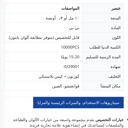
عنصر
المواصفات
السعة
١٠ مل أو ٠٫٣ أونصة
المادة
بي بي
اللون
قابل للتخصيص (متوفر مطابقة ألوان بانتون)
الكمية الدنيا للطلب
10000PCS
المدة الزمنية للتسليم
15-20 يومًا
شهادة
ISO9001
التغليف
كورتون + كيس بلاستيكي
مكان المنشأ
قوانغتشو، الصين
سيناريوهات الاستخدام، والميزات الرئيسية والمزايا
خيارات التخصيص
نقدم مجموعة واسعة من خيارات الألوان والطباعة
والملصقات لمساعدتك في إنشاء هوية علامة تجارية فريدة.