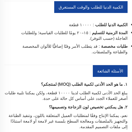
الكمية الدنيا للطلب والوقت المستغرق
الكمية الدنيا للطلب
: ١٠٠٠٠ قطعة
المدة الزمنية للتسليم
: ١٥–٢٠ يومًا للطلبات القياسية؛ وللطلبات
العاجلة (حسب التوفر).
طلبات مخصصة
: قد يتطلب الأمر وقتًا إضافيًّا للألوان المخصصة
والطباعة والملصقات.
الأسئلة الشائعة
١. ما هو الحد الأدنى لكمية الطلب (MOQ) لمنتجكم؟
يبلغ الحد الأدنى لكمية الطلب لدينا ١٠٠٠٠ قطعة، ولكن يمكننا تلبية طلبات
أصغر للعملاء الجدد على أساس كل حالة على حدة.
٢. هل يمكنني تخصيص لون الزجاجة وتصميمها؟
نعم، يمكننا الإنتاج وفقًا لمتطلبات العميل المتعلقة باللون، وتنفيذ الطباعة
والتجهيز بالملصقات ومعالجة السطح بلمسة غير لامعة أو لامعة استنادًا
إلى ملفات التصميم المقدمة.