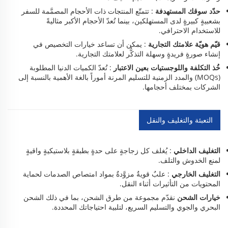
حدّد سوقك المستهدفة
: تتمتّع المنتجات ذات الأحجام المصمَّمة للسفر
بشعبيةٍ كبيرةٍ لدى المستهلكين، بينما تُعدّ الأحجام الأكبر مثاليةً
للاستخدام الاحترافي.
قيّم هويّة علامتك التجارية
: يمكن أن تساعد خيارات التخصيص في
إنشاء صورةٍ فريدةٍ وسهلة التذكُّر لعلامتك التجارية.
خُذ التكلفة واللوجستيات بعين الاعتبار
: تُعدّ الكميات الدنيا المطلوبة
(MOQs) والمدد الزمنية للتسليم المرنة أموراً بالغة الأهمية بالنسبة إلى
الشركات بمختلف أحجامها.
التعبئة والتغليف والنقل
التغليف الداخلي
: يُغلف كل زجاجةٍ على حدةٍ بطبقةٍ بلاستيكيةٍ واقيةٍ
لمنع الخدوش والتلف.
التغليف الخارجي
: علبٌ قويةٌ مزوَّدةٌ بمواد امتصاص الصدمات لحماية
المحتويات من التأثيرات أثناء النقل.
خيارات الشحن
نقدّم مجموعة من طرق الشحن، بما في ذلك الشحن
البحري والجوي والتسليم السريع، لتلبية احتياجاتك المحددة.