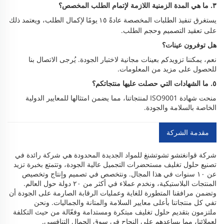
٣. ما هي المدة الزمنية اللازمة لإتمام الطلب المخصص؟
يستغرق تنفيذ الطلبات المخصصة عادةً
لإكمال الطلب، ويعتمد ذلك
١٥ يومًا
على تعقيد التصميم وحجم الطلب.
هل توفرون عينات؟
نعم، يمكننا تزويدكم بعينات مجانية لاختبار الجودة. يُرجى الاتصال بنا
للحصول على مزيد من المعلومات.
٥. ما الشهادات التي حصلت عليها منتجاتكم؟
منحت شهادة ISO9001 لمنتجاتنا، مما يضمن امتثالها للمعايير الدولية
الخاصة بالسلامة والجودة.
مقدمة الشركة
شركة قوانغتشو تشوتشنغ للمواد الجديدة المحدودة هي شركة رائدة في
تصنيع حلول تغليف مستحضرات التجميل عالية الجودة، وتتمتع بخبرة تزيد
عن ١٠ سنوات في هذا المجال. ونتخصص في تصميم وإنتاج وتخصيص
المنتجات البلاستيكية، ونخدم عملاء في أكثر من ٢٠ دولة حول العالم.
وتضمن مرافقنا المتطورة للغاية وعمليات الرقابة الصارمة على الجودة أن
تفي كل منتجاتنا بأعلى معايير السلامة والمتانة والجماليات. ونحن
ملتزمون بتقديم حلول تغليف مبتكرة ومستدامة وفعّالة من حيث التكلفة
لعملائنا، مما يساعدهم على النجاح في سوق الجمال التنافسي.