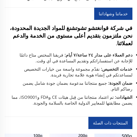
خدماتنا وشهاداتنا
في شركة قوانغتشو تشوتشنغ للمواد الجديدة المحدودة،
نحن ملتزمون بتقديم أعلى مستوى من الخدمة والدعم
لعملائنا.
دعم العملاء على مدار ٢٤ ساعة/٧ أيام:
فريقنا المختص متاح دائمًا
للإجابة عن استفساراتكم وتقديم المساعدة في أي وقت.
خدمات التخصيص:
نقدّم مجموعة واسعة من خيارات التخصيص
لمساعدتكم في إنشاء هوية علامة تجارية فريدة.
ضمان الجودة:
جميع منتجاتنا مدعومة بضمان جودة شامل يضمن
رضاكم التام.
الشهادات:
تم اعتماد منتجاتنا من قِبل هيئات CE وFDA وISO9001، مما
يضمن مطابقتها للمعايير الدولية الخاصة بالسلامة والجودة.
المنتجات ذات الصلة