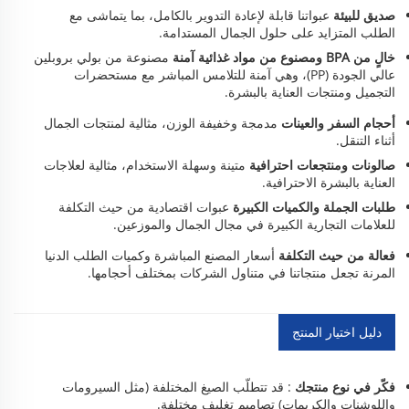
صديق للبيئة
عبواتنا قابلة لإعادة التدوير بالكامل، بما يتماشى مع
الطلب المتزايد على حلول الجمال المستدامة.
خالٍ من BPA ومصنوع من مواد غذائية آمنة
مصنوعة من بولي بروبلين
عالي الجودة (PP)، وهي آمنة للتلامس المباشر مع مستحضرات
التجميل ومنتجات العناية بالبشرة.
أحجام السفر والعينات
مدمجة وخفيفة الوزن، مثالية لمنتجات الجمال
أثناء التنقل.
صالونات ومنتجعات احترافية
متينة وسهلة الاستخدام، مثالية لعلاجات
العناية بالبشرة الاحترافية.
طلبات الجملة والكميات الكبيرة
عبوات اقتصادية من حيث التكلفة
للعلامات التجارية الكبيرة في مجال الجمال والموزعين.
فعالة من حيث التكلفة
أسعار المصنع المباشرة وكميات الطلب الدنيا
المرنة تجعل منتجاتنا في متناول الشركات بمختلف أحجامها.
دليل اختيار المنتج
فكّر في نوع منتجك
: قد تتطلّب الصيغ المختلفة (مثل السيرومات
واللوشنات والكريمات) تصاميم تغليف مختلفة.