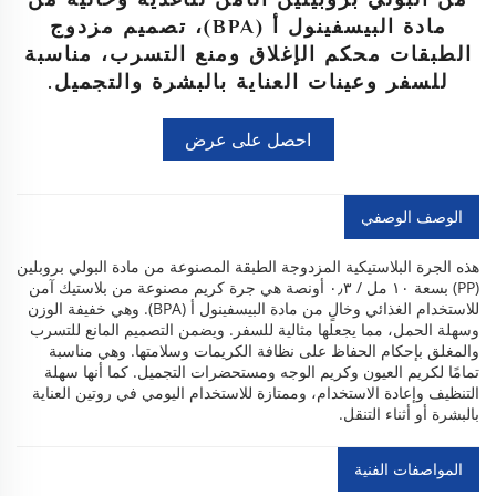
مادة البيسفينول أ (BPA)، تصميم مزدوج
الطبقات محكم الإغلاق ومنع التسرب، مناسبة
للسفر وعينات العناية بالبشرة والتجميل.
احصل على عرض
أسعار
الوصف الوصفي
هذه الجرة البلاستيكية المزدوجة الطبقة المصنوعة من مادة البولي بروبلين
(PP) بسعة ١٠ مل / ٠٫٣ أونصة هي جرة كريم مصنوعة من بلاستيك آمن
للاستخدام الغذائي وخالٍ من مادة البيسفينول أ (BPA). وهي خفيفة الوزن
وسهلة الحمل، مما يجعلها مثالية للسفر. ويضمن التصميم المانع للتسرب
والمغلق بإحكام الحفاظ على نظافة الكريمات وسلامتها. وهي مناسبة
تمامًا لكريم العيون وكريم الوجه ومستحضرات التجميل. كما أنها سهلة
التنظيف وإعادة الاستخدام، وممتازة للاستخدام اليومي في روتين العناية
بالبشرة أو أثناء التنقل.
المواصفات الفنية