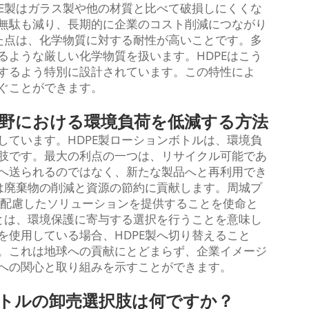
PE製はガラス製や他の材質と比べて破損しにくくな
無駄も減り、長期的に企業のコスト削減につながり
れた点は、化学物質に対する耐性が高いことです。多
るような厳しい化学物質を扱います。HDPEはこう
するよう特別に設計されています。この特性によ
ぐことができます。
分野における環境負荷を低減する方法
しています。HDPE製ローションボトルは、環境負
肢です。最大の利点の一つは、リサイクル可能であ
へ送られるのではなく、新たな製品へと再利用でき
界は廃棄物の削減と資源の節約に貢献します。周城プ
は、環境に配慮したソリューションを提供することを使命と
ことは、環境保護に寄与する選択を行うことを意味し
を使用している場合、HDPE製へ切り替えること
。これは地球への貢献にとどまらず、企業イメージ
への関心と取り組みを示すことができます。
ボトルの卸売選択肢は何ですか？