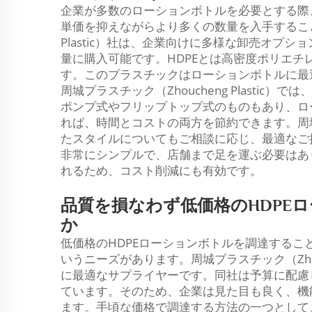
企業が多数のローションボトルを必要とする際
単価を抑えながらより多くの数量を入手することを
Plastic）社は、企業向けに多様な卸売オプ
量に購入可能です。HDPEとは高密度ポリエ
す。このプラスチックはローションボトルに最
周城プラスチック（Zhoucheng Plasti
ポンプ式やフリップトップ式のものもあり、ロ
れば、時間とコストの両方を節約できます。周
たスタイルについてもご相談に応じ、最適なご
非常にシンプルで、店舗まで足を運ぶ必要はあ
れるため、コスト削減にも有効です。
品質を損なわず低価格のHDPE
か
低価格のHDPEローションボトルを調達する
いうニーズがあります。周城プラスチック（Zhouc
に最適なサプライヤーです。同社は予算に配慮
ています。そのため、企業は見た目も良く、機
ます。手頃な価格で調達する方法の一つとして