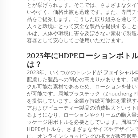
とが挙げられます。そこでは、さまざまなタイ
いやすく、価格比較も迅速です。また、専門チ
品をご提案します。こうした取り組みを通じて、周城プ
人々と環境にとって安全な製品を提供すること
ルは、人体や環境に害を及ぼさない素材で製造
容器として安心してご使用いただけます。
2023年にHDPEローションボ
は？
2023年、いくつかのトレンドが
フェイシャル
配慮した製品への関心の高まりがあります。消
クル可能な素材であるため、ローションを使い
が可能です。周城プラスチック（Zhoucheng P
を提供しています。企業が持続可能性を重視す
アおよびビューティー製品の消費拡大というト
るようになり、ローションやクリームの購入量
ッケージ用ボトルを必要としています。周城プラスチッ
HDPEボトルを、さまざまなサイズやデザイ
に、オンラインショッピングの拡大が販売形態