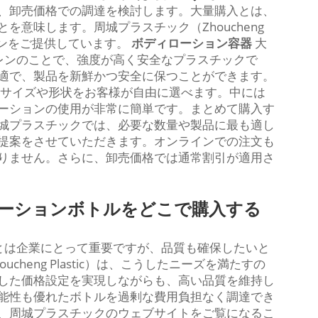
、卸売価格での調達を検討します。大量購入とは、
意味します。周城プラスチック（Zhoucheng
ションをご提供しています。
ボディローション容器
大
チレンのことで、強度が高く安全なプラスチックで
適で、製品を新鮮かつ安全に保つことができます。
c）では、サイズや形状をお客様が自由に選べます。中には
ーションの使用が非常に簡単です。まとめて購入す
城プラスチックでは、必要な数量や製品に最も適し
提案をさせていただきます。オンラインでの注文も
りません。さらに、卸売価格では通常割引が適用さ
ローションボトルをどこで購入する
ことは企業にとって重要ですが、品質も確保したいと
heng Plastic）は、こうしたニーズを満たすの
した価格設定を実現しながらも、高い品質を維持し
能性も優れたボトルを過剰な費用負担なく調達でき
、周城プラスチックのウェブサイトをご覧になるこ