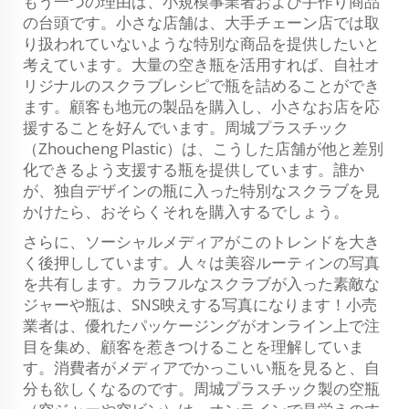
もう一つの理由は、小規模事業者および手作り商品
の台頭です。小さな店舗は、大手チェーン店では取
り扱われていないような特別な商品を提供したいと
考えています。大量の空き瓶を活用すれば、自社オ
リジナルのスクラブレシピで瓶を詰めることができ
ます。顧客も地元の製品を購入し、小さなお店を応
援することを好んでいます。周城プラスチック
（Zhoucheng Plastic）は、こうした店舗が他と差別
化できるよう支援する瓶を提供しています。誰か
が、独自デザインの瓶に入った特別なスクラブを見
かけたら、おそらくそれを購入するでしょう。
さらに、ソーシャルメディアがこのトレンドを大き
く後押ししています。人々は美容ルーティンの写真
を共有します。カラフルなスクラブが入った素敵な
ジャーや瓶は、SNS映えする写真になります！小売
業者は、優れたパッケージングがオンライン上で注
目を集め、顧客を惹きつけることを理解していま
す。消費者がメディアでかっこいい瓶を見ると、自
分も欲しくなるのです。周城プラスチック製の空瓶