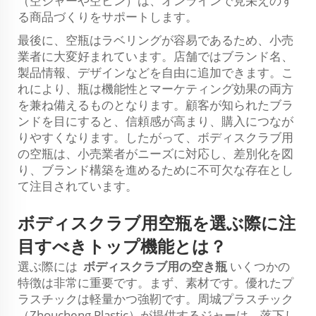
（空ジャーや空ビン）は、オンラインで見栄えのす
る商品づくりをサポートします。
最後に、空瓶はラベリングが容易であるため、小売
業者に大変好まれています。店舗ではブランド名、
製品情報、デザインなどを自由に追加できます。こ
れにより、瓶は機能性とマーケティング効果の両方
を兼ね備えるものとなります。顧客が知られたブラ
ンドを目にすると、信頼感が高まり、購入につなが
りやすくなります。したがって、ボディスクラブ用
の空瓶は、小売業者がニーズに対応し、差別化を図
り、ブランド構築を進めるために不可欠な存在とし
て注目されています。
ボディスクラブ用空瓶を選ぶ際に注
目すべきトップ機能とは？
選ぶ際には
ボディスクラブ用の空き瓶
いくつかの
特徴は非常に重要です。まず、素材です。優れたプ
ラスチックは軽量かつ強靭です。周城プラスチック
（Zhoucheng Plastic）が提供するジャーは、落下し