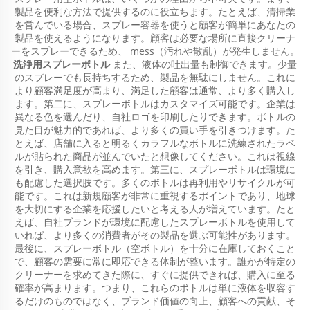
製品を便利な方法で提供するのに役立ちます。たとえば、清掃業
を営んでいる場合、スプレー容器を使うと顧客が簡単にあなたの
製品を使えるようになります。顧客は必要な場所に直接クリーナ
ーをスプレーできるため、 mess（汚れや散乱）が発生しません。
洗浄用スプレーボトル
また、液体の吐出量も制御できます。少量
のスプレーでも長持ちするため、製品を無駄にしません。これに
より顧客満足度が高まり、満足した顧客は通常、より多く購入し
ます。第二に、スプレーボトルはカスタマイズ可能です。企業は
異なる色を選んだり、自社ロゴを印刷したりできます。ボトルの
見た目が魅力的であれば、より多くの買い手を引きつけます。た
とえば、店舗に入ると明るくカラフルなボトルに洗練されたラベ
ルが貼られた商品が並んでいたと想像してください。これは視線
を引き、購入意欲を高めます。第三に、スプレーボトルは環境に
も配慮した選択肢です。多くのボトルは再利用やリサイクルが可
能です。これは新規顧客が非常に重視するポイントであり、地球
を大切にする企業を応援したいと考える人が増えています。たと
えば、自社ブランドが環境に配慮したスプレーボトルを使用して
いれば、より多くの消費者がその製品を選ぶ可能性があります。
最後に、スプレーボトル（空ボトル）を十分に在庫しておくこと
で、顧客の需要に常に即応できる体制が整います。誰かが特定の
クリーナーを求めてきた際に、すぐに提供できれば、購入に至る
確率が高まります。つまり、これらのボトルは単に液体を収容す
るだけのものではなく、ブランド価値の向上、顧客への貢献、そ