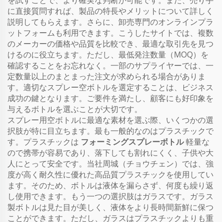
を試すことで、より確実な判断が可能です。また、売り手
に直接質問すれば、製品の特長やメリットについて詳しく
説明してもらえます。さらに、卸売専門のオンラインプラ
ットフォームも利用できます。こうしたサイトでは、複数
のメーカーの価格や品質を比較でき、最適な取引先を見つ
けるのに役立ちます。ただし、最低発注数量（MOQ）を
確認することをお忘れなく。一部のサプライヤーでは、一
定数量以上のまとまった注文が求められる場合がありま
す。適切なスプレー空ボトルを選定することは、ビジネス
成功の鍵となります。ご要件を満たし、顧客にも好印象を
与えるボトルを選ぶことが大切です。
スプレー用空ボトルに最適な素材を選ぶ際、いくつかの選
択肢が特に目立ちます。最も一般的なのはプラスチックで
す。プラスチックは
フォーミングスプレーボトル
軽量な
ので携帯が容易であり、落下しても割れにくく、子供や大
人にとって安全です。当社周城（チョウチェン）では、強
度が高く耐久性に優れた高品質プラスチックを使用してい
ます。そのため、ボトルは液体を漏らさず、何度も繰り返
し使用できます。もう一つの選択肢はガラスです。ガラス
製ボトルは見た目が美しく、液体をより長時間新鮮に保つ
ことができます。ただし、ガラスはプラスチックよりも重