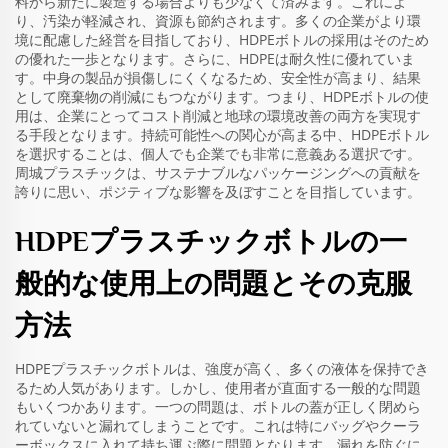
料から新たに製造する場合よりも少なくて済みます。これによ
り、汚染が軽減され、資源も節約されます。多くの企業がより環
境に配慮した経営を目指しており、HDPEボトルの採用はそのため
の優れた一歩となります。さらに、HDPEは耐久性に優れていま
す。中身の製品が損傷しにくくなるため、安全性が高まり、結果
として廃棄物の削減にもつながります。つまり、HDPEボトルの使
用は、企業にとってコスト削減と地球の環境改善の両方を実現す
る手段となります。持続可能性への関心が高まる中、HDPEボトル
を選択することは、個人でも企業でも非常に意義ある選択です。
周城プラスチックは、サステナブルなパッケージングへの貢献を
誇りに思い、ポジティブな影響を及ぼすことを目指しています。
HDPEプラスチックボトルの一
般的な使用上の問題とその克服
方法
HDPEプラスチックボトルは、強度が高く、多くの液体を保持でき
るため人気があります。しかし、使用者が直面する一般的な問題
もいくつかあります。一つの問題は、ボトルの蓋が正しく閉めら
れていないと漏れてしまうことです。これは特にバッグやクーラ
ーボックスに入れて持ち運ぶ際に問題となります。漏れを防ぐに