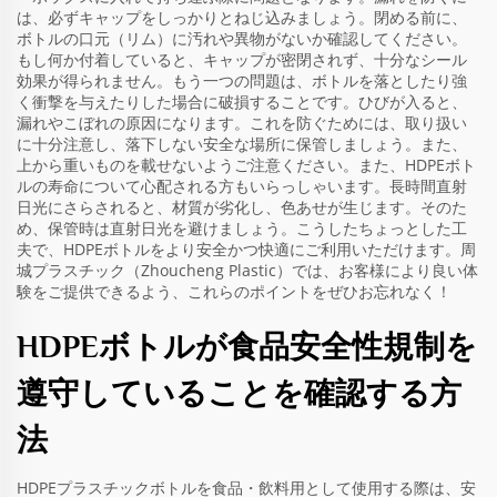
は、必ずキャップをしっかりとねじ込みましょう。閉める前に、
ボトルの口元（リム）に汚れや異物がないか確認してください。
もし何か付着していると、キャップが密閉されず、十分なシール
効果が得られません。もう一つの問題は、ボトルを落としたり強
く衝撃を与えたりした場合に破損することです。ひびが入ると、
漏れやこぼれの原因になります。これを防ぐためには、取り扱い
に十分注意し、落下しない安全な場所に保管しましょう。また、
上から重いものを載せないようご注意ください。また、HDPEボト
ルの寿命について心配される方もいらっしゃいます。長時間直射
日光にさらされると、材質が劣化し、色あせが生じます。そのた
め、保管時は直射日光を避けましょう。こうしたちょっとした工
夫で、HDPEボトルをより安全かつ快適にご利用いただけます。周
城プラスチック（Zhoucheng Plastic）では、お客様により良い体
験をご提供できるよう、これらのポイントをぜひお忘れなく！
HDPEボトルが食品安全性規制を
遵守していることを確認する方
法
HDPEプラスチックボトルを食品・飲料用として使用する際は、安