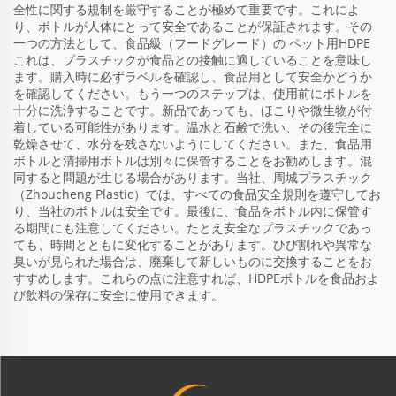
全性に関する規制を厳守することが極めて重要です。これによ
り、ボトルが人体にとって安全であることが保証されます。その
一つの方法として、食品級（フードグレード）の
ペット用HDPE
これは、プラスチックが食品との接触に適していることを意味し
ます。購入時に必ずラベルを確認し、食品用として安全かどうか
を確認してください。もう一つのステップは、使用前にボトルを
十分に洗浄することです。新品であっても、ほこりや微生物が付
着している可能性があります。温水と石鹸で洗い、その後完全に
乾燥させて、水分を残さないようにしてください。また、食品用
ボトルと清掃用ボトルは別々に保管することをお勧めします。混
同すると問題が生じる場合があります。当社、周城プラスチック
（Zhoucheng Plastic）では、すべての食品安全規則を遵守してお
り、当社のボトルは安全です。最後に、食品をボトル内に保管す
る期間にも注意してください。たとえ安全なプラスチックであっ
ても、時間とともに変化することがあります。ひび割れや異常な
臭いが見られた場合は、廃棄して新しいものに交換することをお
すすめします。これらの点に注意すれば、HDPEボトルを食品およ
び飲料の保存に安全に使用できます。