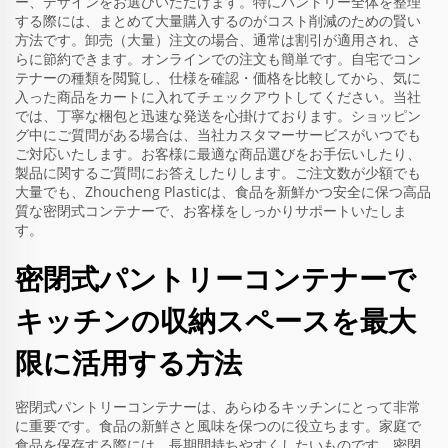
ー、デザインをお選びいただけます。特にパントリー全体を整理
する際には、まとめて大量購入するのがコスト削減のための賢い
方法です。卸売（大量）注文の場合、通常は割引が適用され、さ
らに節約できます。オンラインでの注文も簡単です。自宅でコン
テナーの種類を閲覧し、仕様を確認・価格を比較してから、気に
入った商品をカートに入れてチェックアウトしてください。当社
では、丁寧な梱包と迅速な発送を心掛けております。ショッピン
グ中にご質問がある場合は、当社カスタマーサービスがいつでも
ご対応いたします。お客様に最適な商品選びをお手伝いしたり、
製品に関するご質問にお答えしたりします。ご注文数が少額でも
大量でも、Zhoucheng Plasticは、食品を新鮮かつ安全に保つ高品
質な密閉式コンテナーで、お客様をしっかりサポートいたしま
す。
密閉式パントリーコンテナーで
キッチンの収納スペースを最大
限に活用する方法
密閉式パントリーコンテナーは、あらゆるキッチンにとって非常
に重要です。食品の新鮮さと風味を保つのに役立ちます。家庭で
食品を保存する際には、長期間持ちやすくしたいものです。密閉