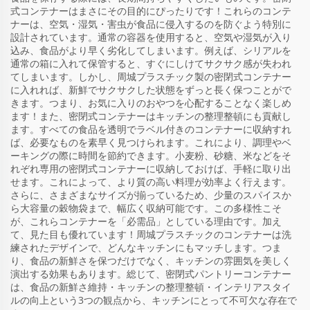
式コンテナーはまさにその目的にぴったりです！これらのコンテ
ナーは、空気・湿気・害虫が食品に侵入するのを防ぐよう特別に
設計されています。通常の容器を使用すると、空気や湿気が入り
込み、食品がより早く劣化してしまいます。例えば、シリアルを
通常の箱に入れて保管すると、すぐにしけてサクサク感が失われ
てしまいます。しかし、周城プラスチック製の密閉式コンテナー
に入れれば、新鮮でサクサクした状態をずっと長く保つことがで
きます。つまり、お気に入りのおやつを心配することなく楽しめ
ます！また、密閉式コンテナーはキッチンの整理整頓にも貢献し
ます。すべての食品を透明でラベル付きのコンテナーに収納すれ
ば、必要なものを素早く見つけられます。これにより、調理やベ
ーキングの際に時間を節約できます。小麦粉、砂糖、米などをそ
れぞれ専用の密閉式コンテナーに収納しておけば、手軽に取り出
せます。これによって、より質の高い料理が効率よく行えます。
さらに、さまざまなサイズが揃っているため、少量のスパイスか
ら大容量の穀物袋まで、幅広く収納可能です。この多様性こそ
が、これらコンテナーを「必需品」としている理由です。加え
て、見た目も優れています！周城プラスチックのコンテナーは洗
練されたデザインで、どんなキッチンにもマッチします。つま
り、食品の新鮮さを保つだけでなく、キッチンの雰囲気を美しく
演出する効果もあります。総じて、密閉式パントリーコンテナー
は、食品の新鮮さ維持・キッチンの整理整頓・インテリアスタイ
ルの向上という3つの観点から、キッチンにとって不可欠な存在で