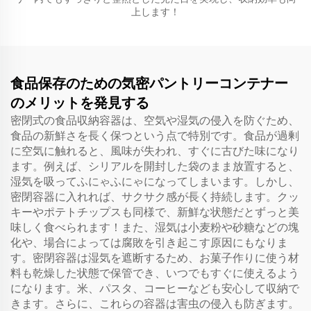
上します！
食品保存のための気密パントリーコンテナー
のメリットを発見する
密閉式の食品収納容器は、空気や湿気の侵入を防ぐため、
食品の新鮮さを長く保つという点で特別です。食品が過剰
に空気に触れると、風味が失われ、すぐに古びた味になり
ます。例えば、シリアルを開封した袋のまま放置すると、
湿気を吸ってふにゃふにゃになってしまいます。しかし、
密閉容器に入れれば、サクサク感が長く持続します。クッ
キーやポテトチップスも同様で、新鮮な状態だとずっと美
味しく食べられます！また、湿気は小麦粉や砂糖などの塊
化や、場合によっては腐敗を引き起こす原因にもなりま
す。密閉容器は湿気を遮断するため、お菓子作りに使う材
料も乾燥した状態で保管でき、いつでもすぐに使えるよう
になります。米、パスタ、コーヒーなども安心して収納で
きます。さらに、これらの容器は害虫の侵入も防ぎます。