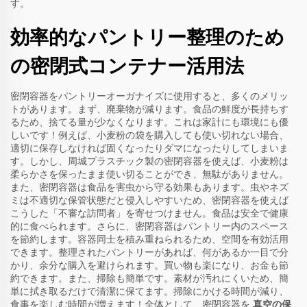
す。
効率的なパントリー整理のため
の密閉式コンテナー活用法
密閉容器をパントリーオーガナイズに使用すると、多くのメリッ
トがあります。まず、廃棄物が減ります。食品の鮮度が長持ちす
るため、捨てる量が少なくなります。これは家計にも環境にも優
しいです！例えば、小麦粉の袋を購入しても使い切れない場合、
適切に保存しなければ固くなったりダマになったりしてしまいま
す。しかし、周城プラスチック製の密閉容器を使えば、小麦粉は
柔らかさを保ったまま使い切ることができ、無駄がありません。
また、密閉容器は食品を害虫から守る効果もあります。虫やネズ
ミは不適切な保管状態だと侵入しやすいため、密閉容器を使えば
こうした「不審な訪問者」を寄せつけません。食品は安全で健康
的に食べられます。さらに、密閉容器はパントリー内のスペース
を節約します。容器同士を積み重ねられるため、空間を有効活用
できます。整理されたパントリーがあれば、何があるか一目で分
かり、余分な購入を避けられます。買い物も楽になり、お金も節
約できます。また、掃除も簡単です。素材が汚れにくいため、簡
単に拭き取るだけで清潔に保てます。掃除にかける時間が減り、
食事を楽しむ時間が増えます！全体として、密閉容器を
真空の保